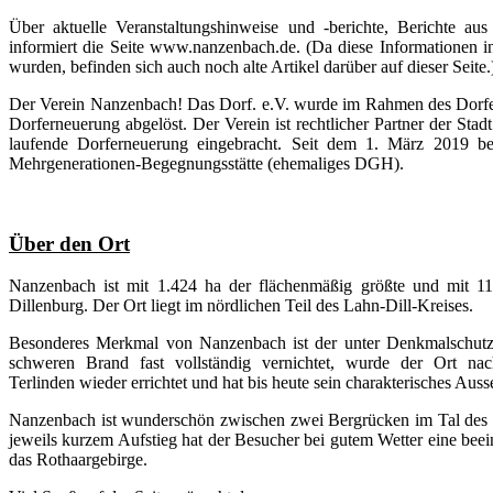
Über aktuelle Veranstaltungshinweise und -berichte, Berichte a
informiert die Seite www.nanzenbach.de. (Da diese Informationen in
wurden, befinden sich auch noch alte Artikel darüber auf dieser Seite.
Der Verein Nanzenbach! Das Dorf. e.V. wurde im Rahmen des Dorfe
Dorferneuerung abgelöst. Der Verein ist rechtlicher Partner der Stadt 
laufende Dorferneuerung eingebracht. Seit dem 1. März 2019 be
Mehrgenerationen-Begegnungsstätte (ehemaliges DGH).
Über den Ort
Nanzenbach ist mit 1.424 ha der flächenmäßig größte und mit 112
Dillenburg. Der Ort liegt im nördlichen Teil des Lahn-Dill-Kreises.
Besonderes Merkmal von Nanzenbach ist der unter Denkmalschutz s
schweren Brand fast vollständig vernichtet, wurde der Ort nac
Terlinden wieder errichtet und hat bis heute sein charakterisches Aus
Nanzenbach ist wunderschön zwischen zwei Bergrücken im Tal des 
jeweils kurzem Aufstieg hat der Besucher bei gutem Wetter eine be
das Rothaargebirge.