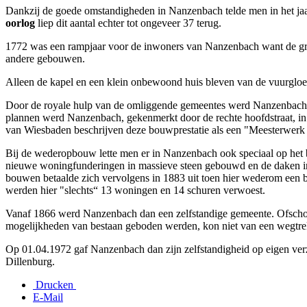
Dankzij de goede omstandigheden in Nanzenbach telde men in het ja
oorlog
liep dit aantal echter tot ongeveer 37 terug.
1772 was een rampjaar voor de inwoners van Nanzenbach want de gr
andere gebouwen.
Alleen de kapel en een klein onbewoond huis bleven van de vuurgloe
Door de royale hulp van de omliggende gemeentes werd Nanzenbach
plannen werd Nanzenbach, gekenmerkt door de rechte hoofdstraat, in 
van Wiesbaden beschrijven deze bouwprestatie als een "Meesterwerk
Bij de wederopbouw lette men er in Nanzenbach ook speciaal op het 
nieuwe woningfunderingen in massieve steen gebouwd en de daken in 
bouwen betaalde zich vervolgens in 1883 uit toen hier wederom een br
werden hier "slechts“ 13 woningen en 14 schuren verwoest.
Vanaf 1866 werd Nanzenbach dan een zelfstandige gemeente. Ofschoon
mogelijkheden van bestaan geboden werden, kon niet van een wegtr
Op 01.04.1972 gaf Nanzenbach dan zijn zelfstandigheid op eigen ve
Dillenburg.
Drucken
E-Mail