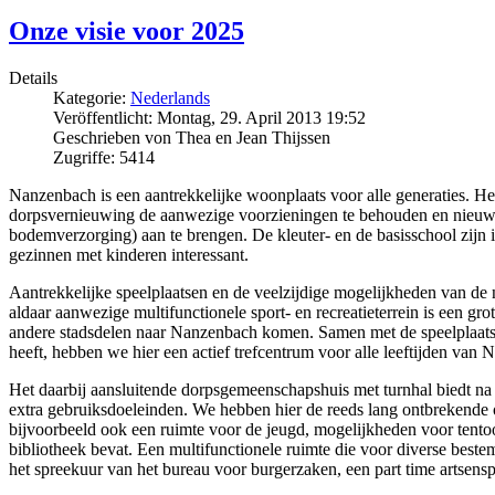
Onze visie voor 2025
Details
Kategorie:
Nederlands
Veröffentlicht: Montag, 29. April 2013 19:52
Geschrieben von Thea en Jean Thijssen
Zugriffe: 5414
Nanzenbach is een aantrekkelijke woonplaats voor alle generaties. Het
dorpsvernieuwing de aanwezige voorzieningen te behouden en nieuwe 
bodemverzorging) aan te brengen. De kleuter- en de basisschool zijn 
gezinnen met kinderen interessant.
Aantrekkelijke speelplaatsen en de veelzijdige mogelijkheden van d
aldaar aanwezige multifunctionele sport- en recreatieterrein is een gr
andere stadsdelen naar Nanzenbach komen. Samen met de speelplaats en
heeft, hebben we hier een actief trefcentrum voor alle leeftijden van
Het daarbij aansluitende dorpsgemeenschapshuis met turnhal biedt n
extra gebruiksdoeleinden. We hebben hier de reeds lang ontbrekende
bijvoorbeeld ook een ruimte voor de jeugd, mogelijkheden voor tento
bibliotheek bevat. Een multifunctionele ruimte die voor diverse beste
het spreekuur van het bureau voor burgerzaken, een part time artsens