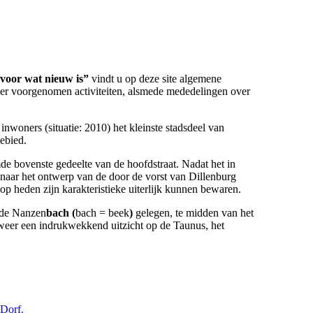
 voor wat nieuw is”
vindt u op deze site algemene
over voorgenomen activiteiten, alsmede mededelingen over
nwoners (situatie: 2010) het kleinste stadsdeel van
gebied.
 bovenste gedeelte van de hoofdstraat. Nadat het in
 naar het ontwerp van de door de vorst van Dillenburg
p heden zijn karakteristieke uiterlijk kunnen bewaren.
 de Nanzen
bach (
bach = beek
)
gelegen, te midden van het
 weer een indrukwekkend uitzicht op de Taunus, het
Dorf.