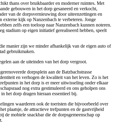
ikt thans over bruikbaarder en moderner ruimtes. Met
aande gebouwen in het dorp gesaneerd en verkocht,
 kader van de dorpsvernieuwing door uiteenzettingen en
en externe kijk op Nanzenbach te verbeteren. Jonge
 hebben zelfs een toeloop naar Nanzenbach kunnen noteren.
eg stadium op eigen initiatief gerealiseerd hebben, speelt
die manier zijn we minder afhankelijk van de eigen auto of
stad gebruikmaken.
gelen aan de uiteinden van het dorp vergroot.
gerenoveerde dorpsplein aan de Batzbachstrasse
ntiteit en verhogen de kwaliteit van het leven. Zo is het
refpunten in het dorp is er meer uitwisseling onder elkaar
enschapsraad nog extra gestimuleerd en ons geholpen ons
n het dorp dragen hieraan essentieel bij.
elingen waarderen ook de toeristen die bijvoorbeeld over
 plaatsje, de attractieve trefpunten en de gastvrijheid
 bij de mobiele snackbar die de dorpsgemeenschap op
t.