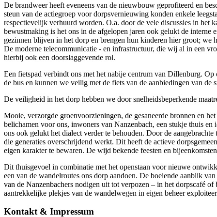
De brandweer heeft eveneens van de nieuwbouw geprofiteerd en besch
steun van de actiegroep voor dorpsvernieuwing konden enkele leegst
respectievelijk verhuurd worden. O.a. door de vele discussies in het
bewustmaking is het ons in de afgelopen jaren ook gelukt de interne 
gezinnen blijven in het dorp en brengen hun kinderen hier groot; we
De moderne telecommunicatie - en infrastructuur, die wij al in een vro
hierbij ook een doorslaggevende rol.
Een fietspad verbindt ons met het nabije centrum van Dillenburg. Op 
de bus en kunnen we veilig met de fiets van de aanbiedingen van de 
De veiligheid in het dorp hebben we door snelheidsbeperkende maatre
Mooie, verzorgde groenvoorzieningen, de gesaneerde bronnen en het 
belichamen voor ons, inwoners van Nanzenbach, een stukje thuis en ide
ons ook gelukt het dialect verder te behouden. Door de aangebrachte t
die generaties overschrijdend werkt. Dit heeft de actieve dorpsgeme
eigen karakter te bewaren. De wijd bekende feesten en bijeenkomsten i
Dit thuisgevoel in combinatie met het openstaan voor nieuwe ontwikk
een van de wandelroutes ons dorp aandoen. De boeiende aanblik van het
van de Nanzenbachers nodigen uit tot verpozen – in het dorpscafé of
aantrekkelijke plekjes van de wandelwegen in eigen beheer exploiteer
Kontakt & Impressum