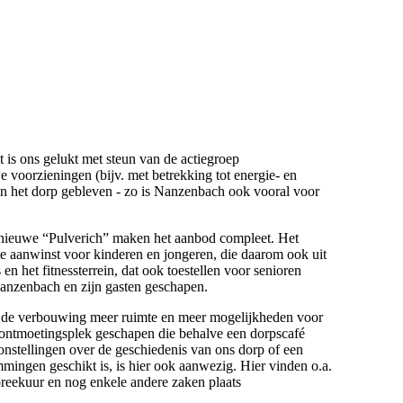
 is ons gelukt met steun van de actiegroep
voorzieningen (bijv. met betrekking tot energie- en
in het dorp gebleven - zo is Nanzenbach ook vooral voor
e nieuwe “Pulverich” maken het aanbod compleet. Het
ote aanwinst voor kinderen en jongeren, die daarom ook uit
 het fitnessterrein, dat ook toestellen voor senioren
 Nanzenbach en zijn gasten geschapen.
a de verbouwing meer ruimte en meer mogelijkheden voor
 ontmoetingsplek geschapen die behalve een dorpscafé
onstellingen over de geschiedenis van ons dorp of een
mmingen geschikt is, is hier ook aanwezig. Hier vinden o.a.
preekuur en nog enkele andere zaken plaats