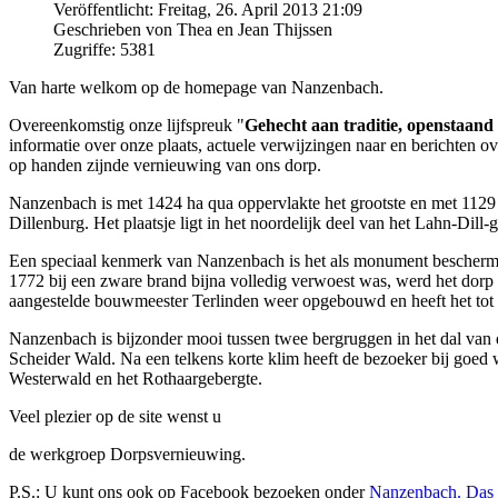
Veröffentlicht: Freitag, 26. April 2013 21:09
Geschrieben von Thea en Jean Thijssen
Zugriffe: 5381
Van harte welkom op de homepage van Nanzenbach.
Overeenkomstig onze lijfspreuk "
Gehecht aan traditie, openstaand
informatie over onze plaats, actuele verwijzingen naar en berichten 
op handen zijnde vernieuwing van ons dorp.
Nanzenbach is met 1424 ha qua oppervlakte het grootste en met 1129 i
Dillenburg. Het plaatsje ligt in het noordelijk deel van het Lahn-Dill-
Een speciaal kenmerk van Nanzenbach is het als monument beschermde
1772 bij een zware brand bijna volledig verwoest was, werd het dorp
aangestelde bouwmeester Terlinden weer opgebouwd en heeft het tot o
Nanzenbach is bijzonder mooi tussen twee bergruggen in het dal van
Scheider Wald. Na een telkens korte klim heeft de bezoeker bij goed
Westerwald en het Rothaargebergte.
Veel plezier op de site wenst u
de werkgroep Dorpsvernieuwing.
P.S.: U kunt ons ook op Facebook bezoeken onder
Nanzenbach. Das 